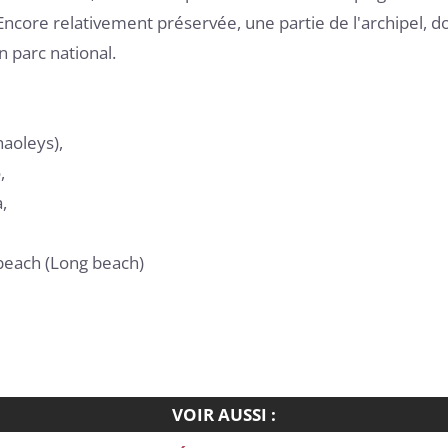
ncore relativement préservée, une partie de l'archipel, d
n parc national.
haoleys),
,
,
beach (Long beach)
VOIR AUSSI :